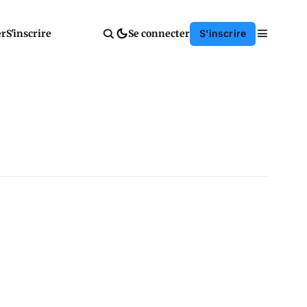
er
S'inscrire
Se connecter
S'inscrire