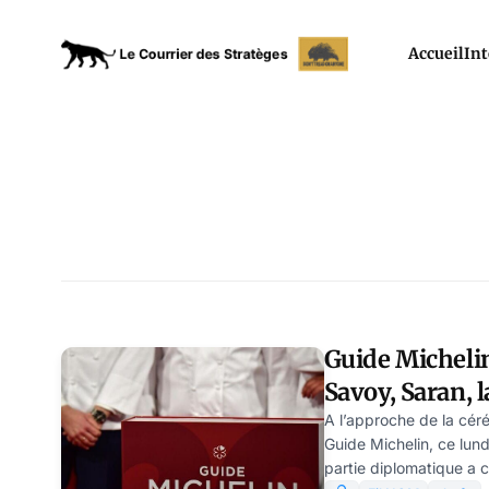
Accueil
Int
Guide Michelin
Savoy, Saran, l
par Jean Ebert
A l’approche de la cér
Guide Michelin, ce lun
partie diplomatique a