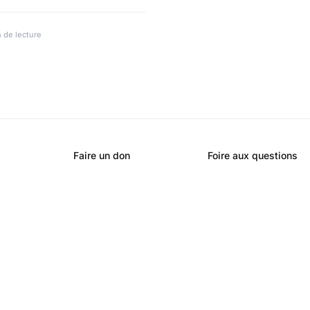
grands chefs français.
 de lecture
Faire un don
Foire aux questions