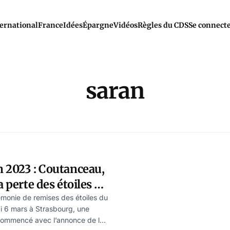
ernational
France
Idées
Épargne
Vidéos
Règles du CDS
Se connect
saran
 2023 : Coutanceau,
a perte des étoiles –
hal
émonie de remises des étoiles du
di 6 mars à Strasbourg, une
 commencé avec l’annonce de la