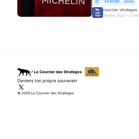
perte d’étoiles à deux 
Fil NOM
chefs
courrier-strateges
28 févr. 2023 — 2 min
Deviens ton propre souverain
© 2026 Le Courrier des Stratèges