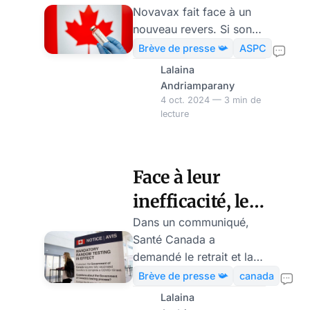
Novavax fait face à un
Novavax
nouveau revers. Si son
vaccin mis à jour contre
Brève de presse 📯
ASPC
le Covid-19 a été
Lalaina
approuvé par Santé
Andriamparany
Canada en septembre,
4 oct. 2024 — 3 min de
lecture
l’agence de santé
publique a cependant,
déclaré qu’elle ne va pas
commander l’injection en
Face à leur
raison de la faiblesse des
inefficacité, le
demandes au profit des
injections ARN. Novavax,
Canada retire
Dans un communiqué,
dépendant
Santé Canada a
les injections
principalement de son
demandé le retrait et la
COVID ciblant
vaccin Covid, a déjà
destruction des stocks
Brève de presse 📯
canada
exprimé des inquiétudes
existants du vaccin
la souche XBB
Lalaina
quant à son avenir
Covid-19 ciblant le