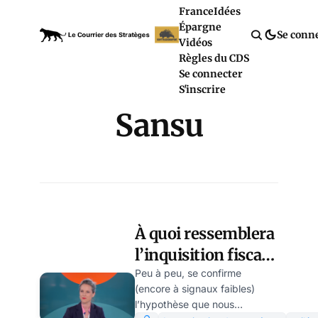
France
Idées
Épargne
Se conn
Vidéos
Règles du CDS
Se connecter
S'inscrire
Sansu
À quoi ressemblera
l’inquisition fiscale
qui se dessine ?
Peu à peu, se confirme
(encore à signaux faibles)
l’hypothèse que nous