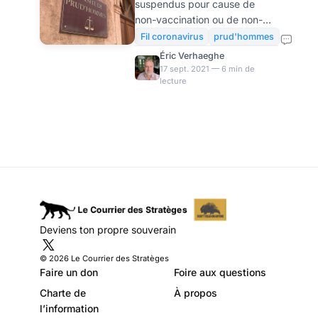
suspendus pour cause de
faire et comment
non-vaccination ou de non-
faire
passe sanitaire, que faire ?
Fil coronavirus
prud'hommes
Voici un récapitulatif pour
Éric Verhaeghe
vous y retrouver. Notre
17 sept. 2021 — 6 min de
lecture
avocate maître Y. vous aide à
vous y retrouver. En
application des dispositions
de l’article 14 de la loi du 5
août 2021, à compter du 15
septembre 2021, les salariés
soumis à l’obligation vaccinale
ne peuvent plus exercer leur
activité s’ils n’ont pas
présenté un « certificat de
Deviens ton propre souverain
statut vaccinal » ou un «
certificat de rétablissement ».
© 2026 Le Courrier des Stratèges
Ils e
Faire un don
Foire aux questions
Charte de
À propos
l’information