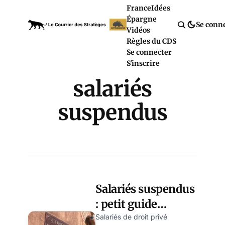
France
Idées
Épargne
Se conn
Vidéos
Règles du CDS
Se connecter
S'inscrire
salariés
suspendus
Salariés suspendus
: petit guide
pratique sur que
Salariés de droit privé