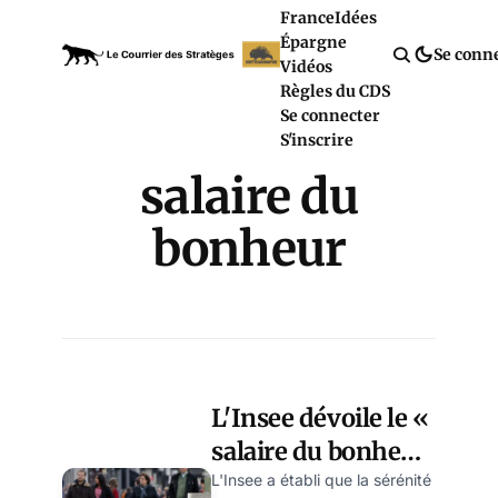
France
Idées
Épargne
Se conn
Vidéos
Règles du CDS
Se connecter
S'inscrire
salaire du
bonheur
L'Insee dévoile le «
salaire du bonheur
», la moitié des
L'Insee a établi que la sérénité