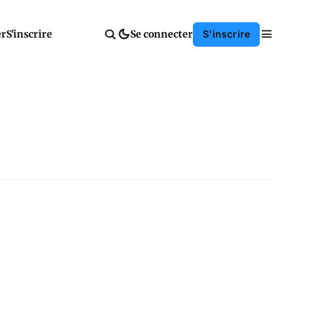
er
S'inscrire
Se connecter
S'inscrire