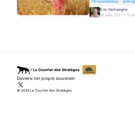
hystérisée sur un sujet
Fil coronavirus
princi
mieux que le clivage b
Éric Verhaeghe
les talibans du vaccin. 
30 sept. 2021 — 12 m
comment concilier rais
précaution inscrit dans 
de recevoir un vaccin 
d’existence. Le législat
Deviens ton propre souverain
© 2026 Le Courrier des Stratèges