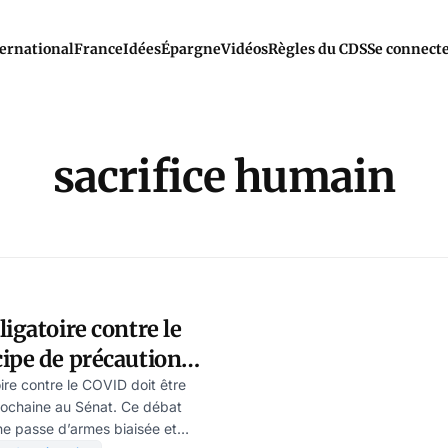
ernational
France
Idées
Épargne
Vidéos
Règles du CDS
Se connect
sacrifice humain
igatoire contre le
cipe de précaution…
cherie
ire contre le COVID doit être
rochaine au Sénat. Ce débat
ne passe d’armes biaisée et