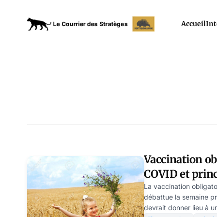
Accueil
Int
Vaccination obl
COVID et prin
une longue fâ
La vaccination obligato
débattue la semaine p
devrait donner lieu à u