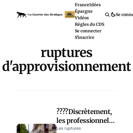
France
Idées
Épargne
Se conn
Vidéos
Règles du CDS
Se connecter
S'inscrire
ruptures
d'approvisionnement
????Discrètement,
les professionnels
français
Les ruptures