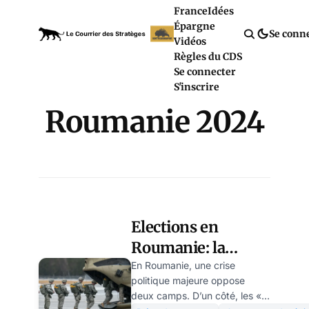
France
Idées
Épargne
Se conn
Vidéos
Règles du CDS
Se connecter
S'inscrire
Roumanie 2024
Elections en
Roumanie: la
stratégie cachée
En Roumanie, une crise
politique majeure oppose
des USA et de
deux camps. D’un côté, les «