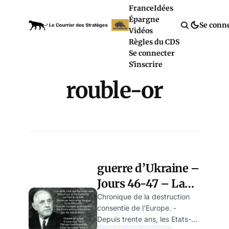
France
Idées
Épargne
Se conn
Vidéos
Règles du CDS
Se connecter
S'inscrire
rouble-or
guerre d’Ukraine –
Jours 46-47 – La
propagande
Chronique de la destruction
consentie de l'Europe. -
kiévienne devient
Depuis trente ans, les Etats-