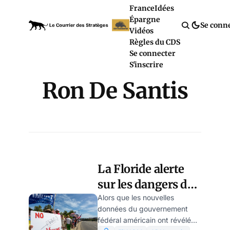
France
Idées
Épargne
Se conn
Vidéos
Règles du CDS
Se connecter
S'inscrire
Ron De Santis
La Floride alerte
sur les dangers des
vaccins ARNm
Alors que les nouvelles
données du gouvernement
fédéral américain ont révélé