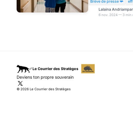
américains révèle une 
Brève de presse 📯
ef
COVID chez les travail
Lalaina Andriampa
des professionnels dan
6 nov. 2024 — 3 min 
retraite ont reçu le de
2024, malgré les reco
santé publique. A caus
secondaires, leur confi
Deviens ton propre souverain
© 2026 Le Courrier des Stratèges