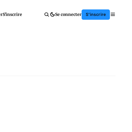
er
S'inscrire
Se connecter
S'inscrire