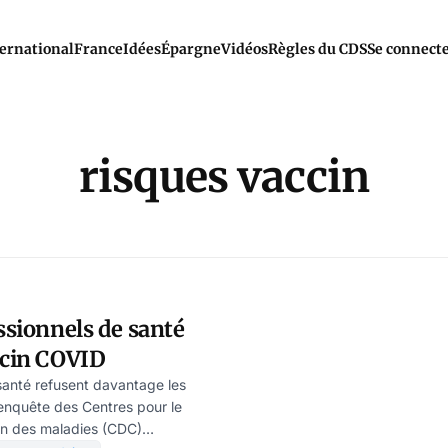
ernational
France
Idées
Épargne
Vidéos
Règles du CDS
Se connect
risques vaccin
essionnels de santé
ccin COVID
santé refusent davantage les
enquête des Centres pour le
ion des maladies (CDC)