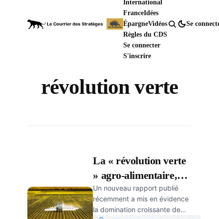
International
France
Idées
Épargne
Vidéos
Se connect
Règles du CDS
Se connecter
S'inscrire
révolution verte
La « révolution verte
» agro-alimentaire,
Un nouveau rapport publié
une menace pour la
récemment a mis en évidence
santé et
la domination croissante de