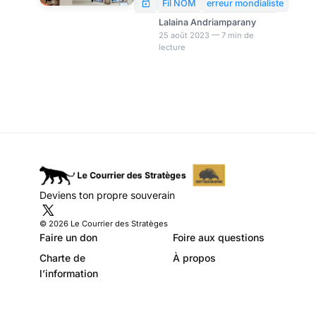
annales. Prévue depuis
Fil NOM
erreur mondialiste
longtemps, cette conférence
Lalaina Andriamparany
annuelle, désormais
25 août 2023 — 7 min de
lecture
traditionnelle, se distingue
nettement de ses précédentes
itérations en raison du
contexte international actuel,
qui met en lumière des
changements géopolitiques
d’ampleur.
Deviens ton propre souverain
© 2026 Le Courrier des Stratèges
Faire un don
Foire aux questions
Charte de
À propos
l’information