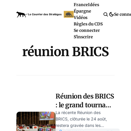
France
Idées
Épargne
Se conn
Vidéos
Règles du CDS
Se connecter
S'inscrire
réunion BRICS
Réunion des BRICS
: le grand tournant,
par Jean
La récente Réunion des
BRICS, clôturée le 24 août,
Goychman
restera gravée dans les