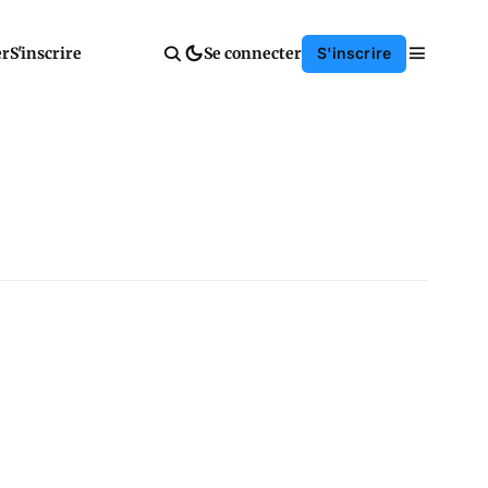
er
S'inscrire
Se connecter
S'inscrire