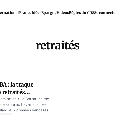
ernational
France
Idées
Épargne
Vidéos
Règles du CDS
Se connect
retraités
A : la traque
retraités
rnisation », la Carsat, caisse
 de santé au travail, dispose
largi aux données bancaires.