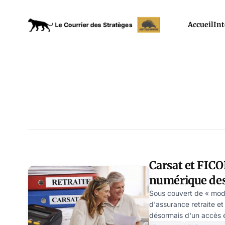
Accueil
Int
Carsat et FICOB
numérique des 
s’intensifie
Sous couvert de « mode
d'assurance retraite et
désormais d'un accès é