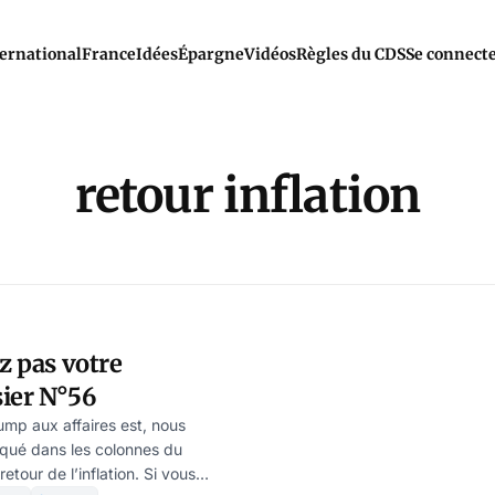
ernational
France
Idées
Épargne
Vidéos
Règles du CDS
Se connect
retour inflation
z pas votre
ier N°56
ump aux affaires est, nous
iqué dans les colonnes du
etour de l’inflation. Si vous