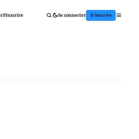
er
S'inscrire
Se connecter
S'inscrire