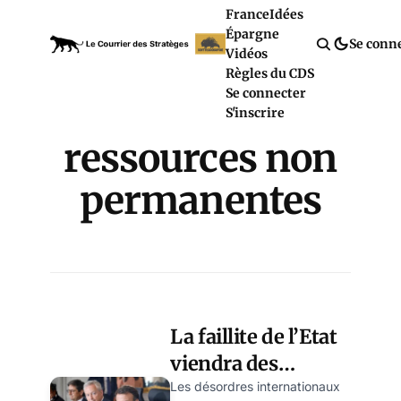
France
Idées
Épargne
Se conn
Vidéos
Règles du CDS
Se connecter
S'inscrire
ressources non
permanentes
La faillite de l’Etat
viendra des
dépenses sociales
Les désordres internationaux