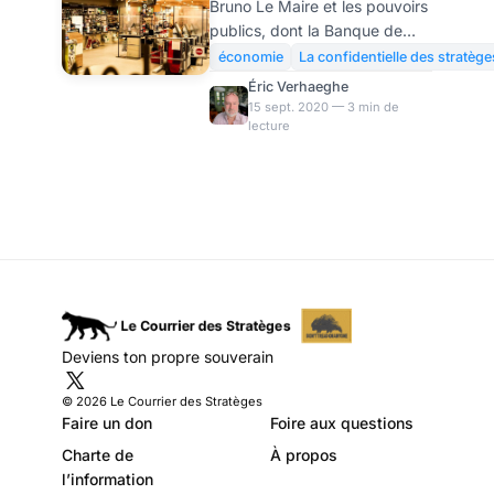
Bruno Le Maire et les pouvoirs
les vrais chiffres
publics, dont la Banque de
sont ici
France, annoncent une reprise
économie
La confidentielle des stratège
économique à l’automne plus
Éric Verhaeghe
forte que prévue. La réalité
15 sept. 2020 — 3 min de
lecture
des chiffres ne doit pourtant
pas faire illusion. L’activité en
août 2020 reste très inférieure
à ce qu’elle était l’année
précédente… qui était déjà
une mauvaise année. Ces
chiffres fournis par Eurostat
montrent clairement l’évolution
de la production
manufacturière, très loin des
Deviens ton propre souverain
cimes suggérées par Bercy ou
par les pouvoi
© 2026 Le Courrier des Stratèges
Faire un don
Foire aux questions
Charte de
À propos
l’information