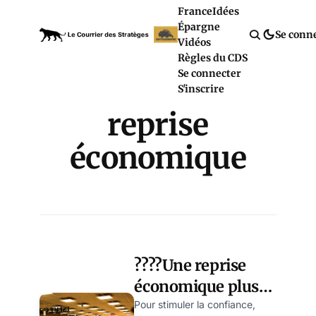
France
Idées
Épargne
Se conn
Vidéos
Règles du CDS
Se connecter
S'inscrire
reprise
économique
????Une reprise
économique plus
forte que prévue ?
Pour stimuler la confiance,