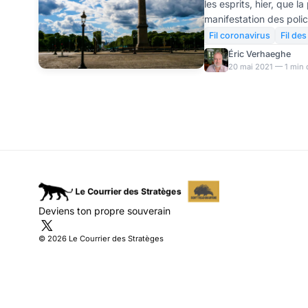
les esprits, hier, que la
manifestation des poli
Nationale a attiré la f
Fil coronavirus
Fil des
vous quelques images d
Éric Verhaeghe
retrouvé un peu de leu
20 mai 2021 — 1 min 
Deviens ton propre souverain
© 2026 Le Courrier des Stratèges