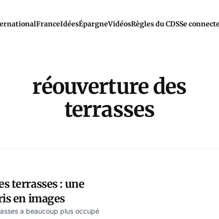
ernational
France
Idées
Épargne
Vidéos
Règles du CDS
Se connect
réouverture des
terrasses
s terrasses : une
ris en images
rrasses a beaucoup plus occupé