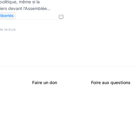
 politique, même si la
ciers devant l’Assemblée
oule. Nous avons rassemblé pour
 libertés
es rues de Paris qui ont
r animation d’antan…
de lecture
Faire un don
Foire aux questions