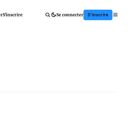
er
S'inscrire
Se connecter
S'inscrire