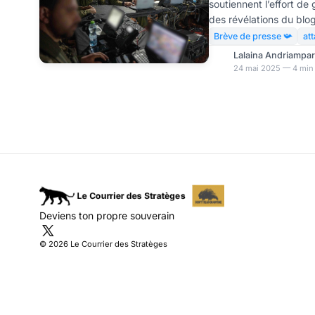
soutiennent l’effort d
des révélations du blog
Substack, Google et M
Brève de presse 📯
at
d’anciens membres du 
Lalaina Andriampa
notamment de l’unité 8
24 mai 2025 — 4 min 
cybersurveillance. Par
affirme avoir obtenu 
concernant les contrats
la Défense et Microsoft 
de la techn
Deviens ton propre souverain
© 2026 Le Courrier des Stratèges