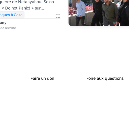
e guerre de Netanyahou. Selon
 « Do not Panic! » sur
eta recrutent activement
taques à Gaza
renseignement israélien,
rany
200, spécialisée dans la
de lecture
allèlement, Drop Site News
des documents internes
 entre le ministère israélien de
Israël. Ils révèlent que le géant
Faire un don
Foire aux questions