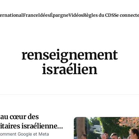
ernational
France
Idées
Épargne
Vidéos
Règles du CDS
Se connect
renseignement
israélien
 au cœur des
itaires israéliennes
comment Google et Meta