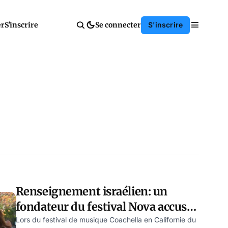
er
S'inscrire
Se connecter
S'inscrire
Renseignement israélien: un
fondateur du festival Nova accusé
de participation indirecte au
Lors du festival de musique Coachella en Californie du