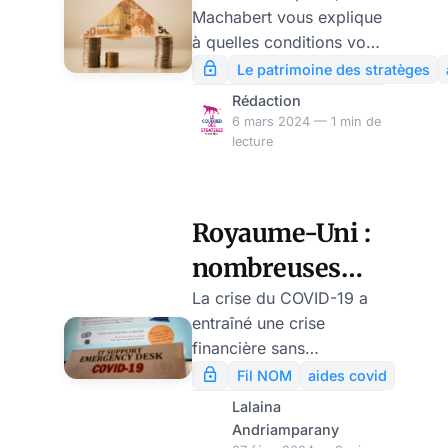
Machabert vous explique
crédit par
à quelles conditions vous
anticipation ?
avez intérêt à
Le patrimoine des stratèges
rembourser par
par Florent
Rédaction
anticipation un crédit,
6 mars 2024 — 1 min de
Machabert
qu’il soit à la
lecture
consommation ou
immobilier. Il expose
également les
Royaume-Uni :
conséquences d’une telle
nombreuses
opération sur l’évaluation
de votre patrimoine
start-ups
La crise du COVID-19 a
global.
entraîné une crise
peinent à
financière sans
rembourser les
précédent pour de
Fil NOM
aides covid
nombreuses entreprises,
prêts COVID
Lalaina
en particulier les start-
Andriamparany
ups technologiques. Pour