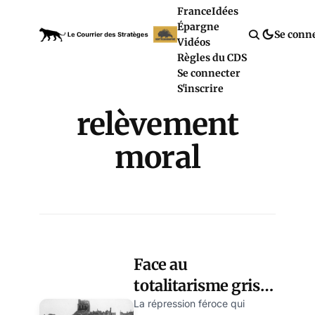
France
Idées
Épargne
Se conn
Vidéos
Règles du CDS
Se connecter
S'inscrire
relèvement
moral
Face au
totalitarisme gris
de la caste,
La répression féroce qui