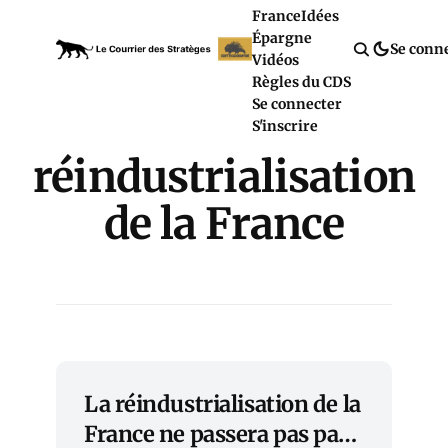
France
Idées
Épargne
Se conn
Vidéos
Règles du CDS
Se connecter
S'inscrire
réindustrialisation
de la France
La réindustrialisation de la
France ne passera pas par