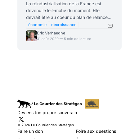
la frite belge
La réindustrialisation de la France est
devenu le leit-motiv du moment. Elle
devrait être au coeur du plan de relance
que le gouvernement va présenter cette
économie
décroissance
semaine. Sauf que, au-delà des
Éric Verhaeghe
revendications immédiates de
31 août 2020 — 5 min de lecture
souveraineté dans les « secteurs
stratégiques », en réalité, personne ne
veut une usine à côté de chez soi. La
preuve par la frite belge. La
réindustrialisation de la France ! Il paraît
que c’est le projet de Macron pour 2030,
auquel il consacre toute son énergie et
des moyens fara
Deviens ton propre souverain
© 2026 Le Courrier des Stratèges
Faire un don
Foire aux questions