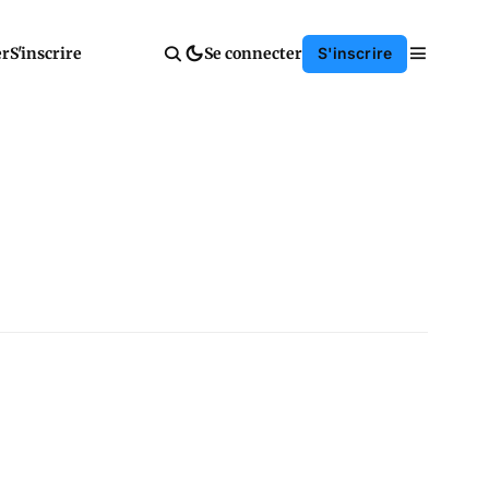
er
S'inscrire
Se connecter
S'inscrire