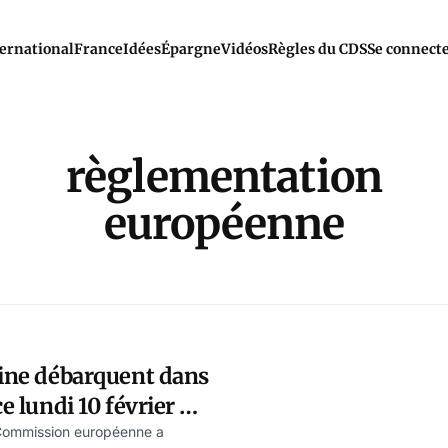
ernational
France
Idées
Épargne
Vidéos
Règles du CDS
Se connect
règlementation
européenne
rine débarquent dans
ce lundi 10 février –
 Commission européenne a