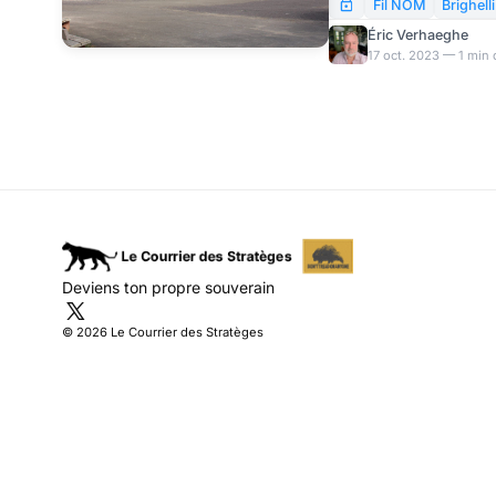
question délicate de la
Fil NOM
Brighelli
réforme de l’éducation 
Éric Verhaeghe
en couleurs à ne pas ma
17 oct. 2023 — 1 min 
plusieurs tabous.
Deviens ton propre souverain
© 2026 Le Courrier des Stratèges