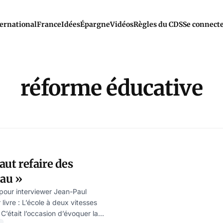
ernational
France
Idées
Épargne
Vidéos
Règles du CDS
Se connect
réforme éducative
 faut refaire des
eau »
e pour interviewer Jean-Paul
r livre : L’école à deux vitesses
. C’était l’occasion d’évoquer la