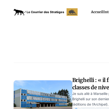
Accueil
Int
Brighelli : « il
classes de niv
Je suis allé à Marseill
Brighelli sur son dernie
(éditions de l’Archipel)