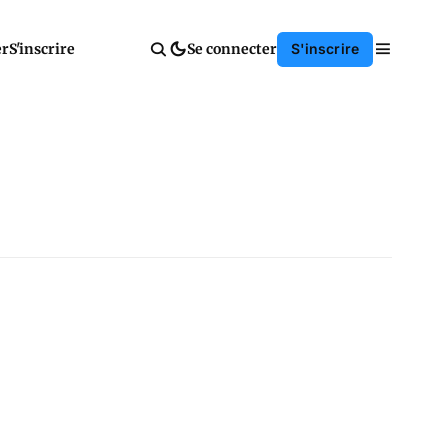
er
S'inscrire
Se connecter
S'inscrire