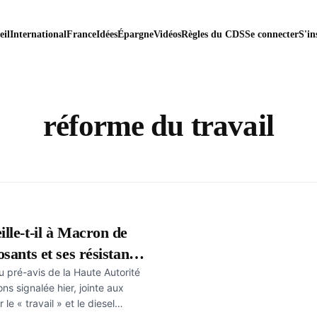
eil
International
France
Idées
Épargne
Vidéos
Règles du CDS
Se connecter
S'in
réforme du travail
lle-t-il à Macron de
sants et ses résistants
u pré-avis de la Haute Autorité
s signalée hier, jointe aux
le « travail » et le diesel