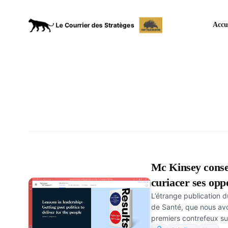
Accu
Mc Kinsey consei
curiacer ses oppo
L’étrange publication d
?
de Santé, que nous avon
premiers contrefeux sur 