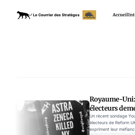
Accueil
Int
Royaume-Uni: 
électeurs dem
aux injections
Un récent sondage Yo
électeurs de Reform UK,
sondage
expriment leur méfianc