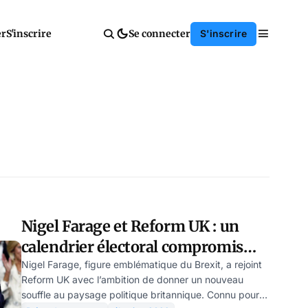
er
S'inscrire
Se connecter
S'inscrire
Nigel Farage et Reform UK : un
calendrier électoral compromis
par des luttes internes
Nigel Farage, figure emblématique du Brexit, a rejoint
Reform UK avec l’ambition de donner un nouveau
souffle au paysage politique britannique. Connu pour