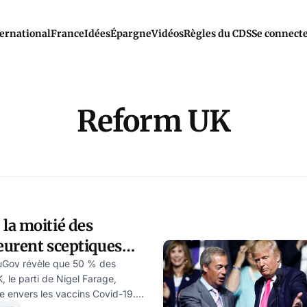
ernational
France
Idées
Épargne
Vidéos
Règles du CDS
Se connect
Reform UK
la moitié des
eurent sceptiques
 Covid, selon un
uGov révèle que 50 % des
 le parti de Nigel Farage,
e envers les vaccins Covid-19.