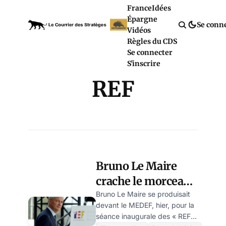
France
Idées
Épargne
Se conn
Vidéos
Règles du CDS
Se connecter
S'inscrire
REF
Bruno Le Maire
crache le morceau
sur le passe
Bruno Le Maire se produisait
devant le MEDEF, hier, pour la
sanitaire, son coût
séance inaugurale des « REF