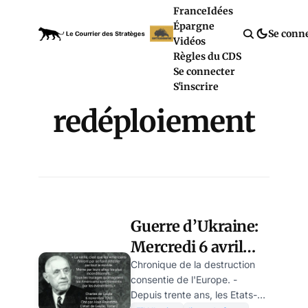
France
Idées
Épargne
Se conn
Vidéos
Règles du CDS
Se connecter
S'inscrire
redéploiement
Guerre d’Ukraine:
Mercredi 6 avril
2022 – Jour 42 –
Chronique de la destruction
consentie de l'Europe. -
fin de journée
Depuis trente ans, les Etats-