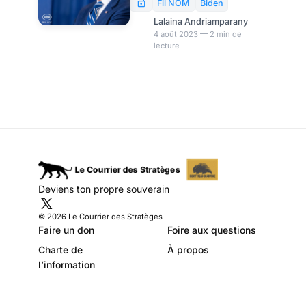
long touche environ un
Fil NOM
Biden
Américain sur 13.
Lalaina Andriamparany
L’administration Biden a
4 août 2023 — 2 min de
lecture
annoncé lundi l’ouverture du
Bureau de recherche dédié
aux personnes qui souffrent
de ces séquelles.
Deviens ton propre souverain
© 2026 Le Courrier des Stratèges
Faire un don
Foire aux questions
Charte de
À propos
l’information