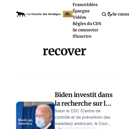
France
Idées
Épargne
Se conn
Vidéos
Règles du CDS
Se connecter
S'inscrire
recover
Biden investit dans
la recherche sur le
Covid long
Selon le CDC (Centre de
contrôle et de prévention des
maladies) américain, le Covid