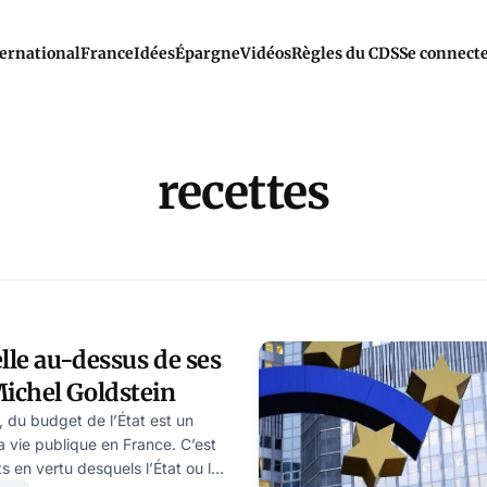
ernational
France
Idées
Épargne
Vidéos
Règles du CDS
Se connect
recettes
elle au-dessus de ses
? par Michel Goldstein
 du budget de l’État est un
 vie publique en France. C’est
 en vertu desquels l’État ou les