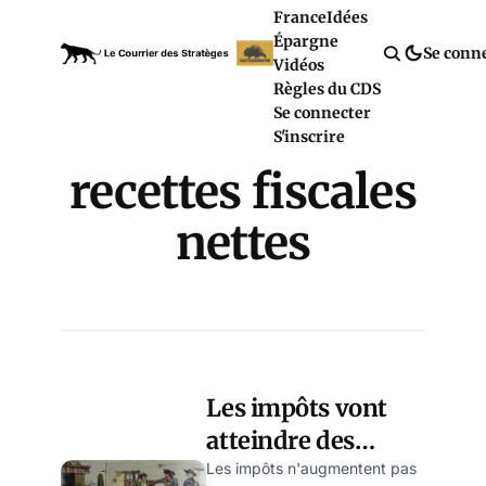
France
Idées
Épargne
Se conn
Vidéos
Règles du CDS
Se connecter
S'inscrire
recettes fiscales
nettes
Les impôts vont
atteindre des
niveaux
Les impôts n'augmentent pas