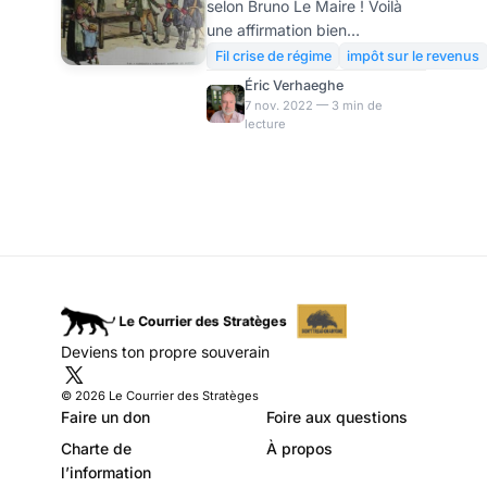
selon Bruno Le Maire ! Voilà
historiques en
une affirmation bien
2022
hasardeuse, contredite par les
Fil crise de régime
impôt sur le revenus
chiffres donnés par... le
Éric Verhaeghe
gouvernement lui-même ! Si
7 nov. 2022 — 3 min de
lecture
les taux n'augmentent, les
rendements des impôts n'ont
jamais atteint un tel
rendement. Au total, les
prélèvements obligatoires en
France flirtent désormais avec
les 1.200 milliards €... Ces
montants extravagants posent
évidemment un vrai problème
en terme de "soutenabilité"
Deviens ton propre souverain
fiscale, comme on disait à une
époque. Il faut absolument lir
© 2026 Le Courrier des Stratèges
Faire un don
Foire aux questions
Charte de
À propos
l’information