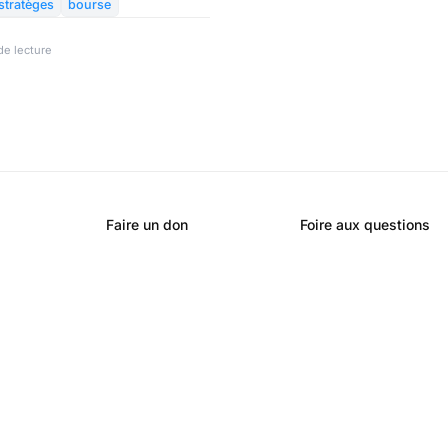
récession mondiale, les différents
stratèges
bourse
 à se ressaisir depuis, limitant
 la casse.
de lecture
Faire un don
Foire aux questions