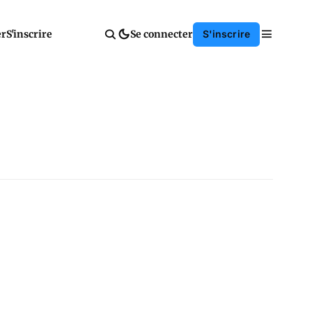
er
S'inscrire
Se connecter
S'inscrire