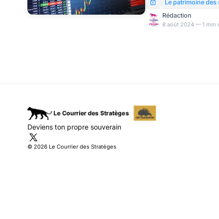
crainte (enfin !) d’une 
Le patrimoine des 
indices ont eu tendance
Rédaction
ainsi considérablement
8 août 2024 — 1 min 
Deviens ton propre souverain
© 2026 Le Courrier des Stratèges