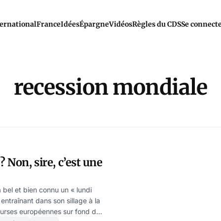
ernational
France
Idées
Épargne
Vidéos
Règles du CDS
Se connect
recession mondiale
? Non, sire, c’est une
 bel et bien connu un « lundi
, entraînant dans son sillage à la
ourses européennes sur fond de