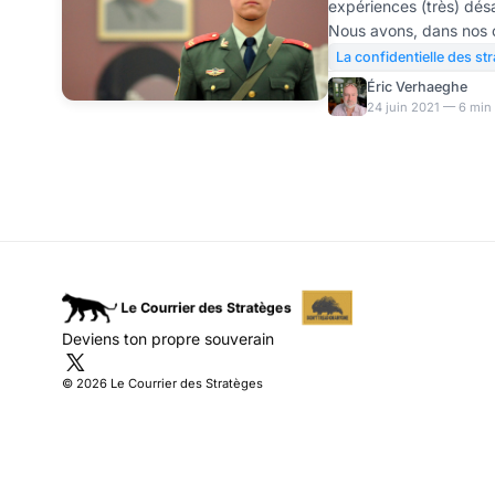
expériences (très) dés
entrepreneurs
Nous avons, dans nos co
sur ce sujet. La menace
La confidentielle des st
rapport Tirole-Blancha
Éric Verhaeghe
remis hier au Présiden
24 juin 2021 — 6 min 
première version des m
tomber les uns après l
recommandons à tous le
lignes qui suivent, car el
Deviens ton propre souverain
© 2026 Le Courrier des Stratèges