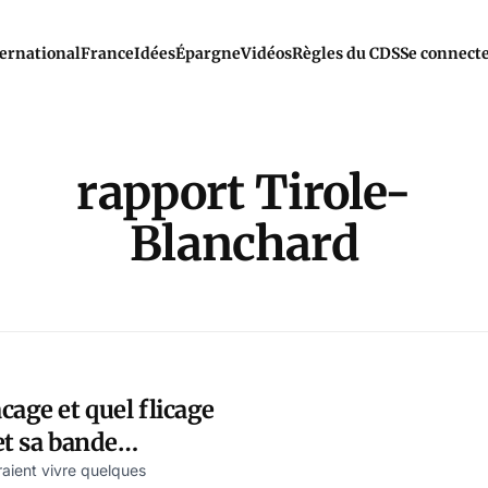
ernational
France
Idées
Épargne
Vidéos
Règles du CDS
Se connect
rapport Tirole-
Blanchard
cage et quel flicage
et sa bande
pour les
aient vivre quelques