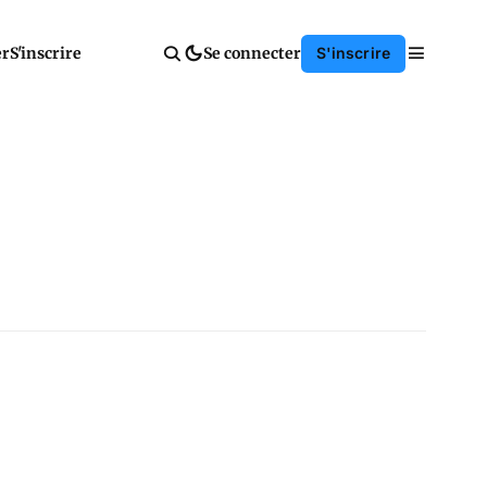
er
S'inscrire
Se connecter
S'inscrire