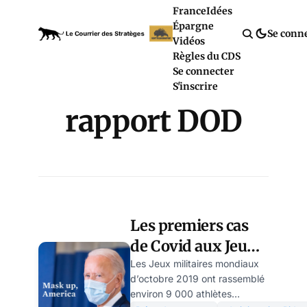
France
Idées
Épargne
Se conn
Vidéos
Règles du CDS
Se connecter
S'inscrire
rapport DOD
Les premiers cas
de Covid aux Jeux
militaires de
Les Jeux militaires mondiaux
d’octobre 2019 ont rassemblé
Wuhan 2019? Le
environ 9 000 athlètes