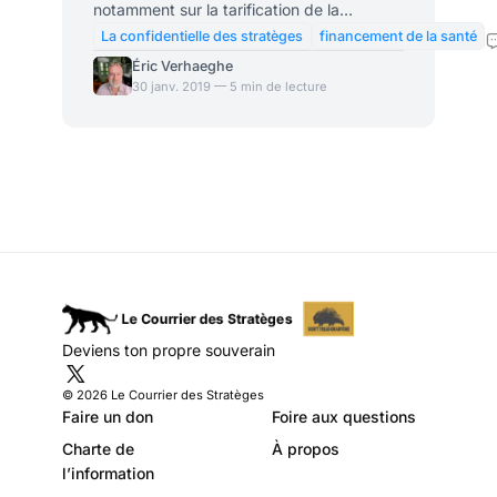
notamment sur la tarification de la
médecine de ville, mais plus généralement
La confidentielle des stratèges
financement de la santé
sur le financement de la santé publique en
Éric Verhaeghe
France, propose des pistes de réformes
30 janv. 2019 — 5 min de lecture
qui devraient modifier en profondeur le
paysage médical. Ce rapport illustre la
tendance inévitable à la fonctionnarisation
des médecins de ville dans le cadre du
monopole de l’assurance-maladie. Jean-
Marc Aubert s’est illustré en novembre
2018 par un premier rapport
Deviens ton propre souverain
© 2026 Le Courrier des Stratèges
Faire un don
Foire aux questions
Charte de
À propos
l’information