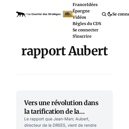
France
Idées
Épargne
Se conn
Vidéos
Règles du CDS
Se connecter
S'inscrire
rapport Aubert
Vers une révolution dans
la tarification de la
médecine de ville et de la
Le rapport que Jean-Marc Aubert,
directeur de la DREES, vient de rendre
sécurité sociale?