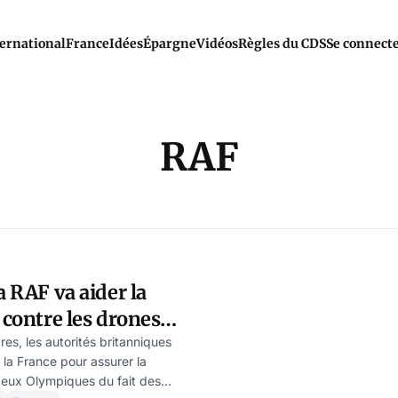
ernational
France
Idées
Épargne
Vidéos
Règles du CDS
Se connect
RAF
a RAF va aider la
 contre les drones
 des défaillances du
es, les autorités britanniques
 la France pour assurer la
s
Jeux Olympiques du fait des