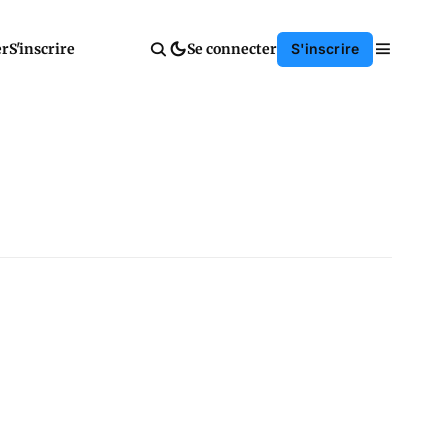
er
S'inscrire
Se connecter
S'inscrire