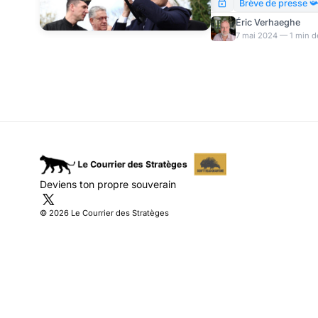
graves défaillances d
Brève de presse 
par Thalès pour lutter
Éric Verhaeghe
350 millions € ne détec
7 mai 2024 — 1 min d
confond drone et appar
beau expliquer que no
l’amateurisme de sa ge
Deviens ton propre souverain
© 2026 Le Courrier des Stratèges