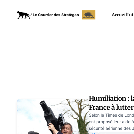
Accueil
Int
Humiliation : l
France à lutter
aux JO à cause
Selon le Times de Londr
ont proposé leur aide à
système Thalè
sécurité aérienne des 