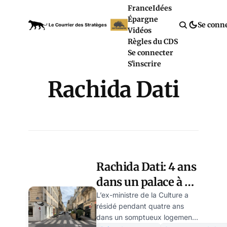
France
Idées
Épargne
Se conn
Vidéos
Règles du CDS
Se connecter
S'inscrire
Rachida Dati
Rachida Dati: 4 ans
dans un palace à 12
500€/mois... sans
L’ex-ministre de la Culture a
résidé pendant quatre ans
payer
dans un somptueux logement