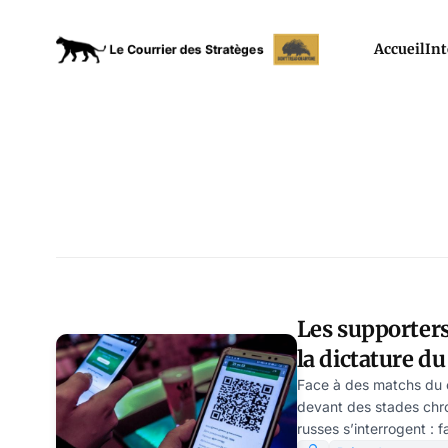
Accueil
Int
Les supporters
la dictature d
Schwartz
Face à des matchs du 
devant des stades chro
russes s’interrogent : f