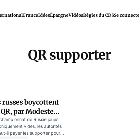
ernational
France
Idées
Épargne
Vidéos
Règles du CDS
Se connect
QR supporter
 russes boycottent
u QR, par Modeste
championnat de Russie joués
niquement vides, les autorités
aut-il payer les supporter pour