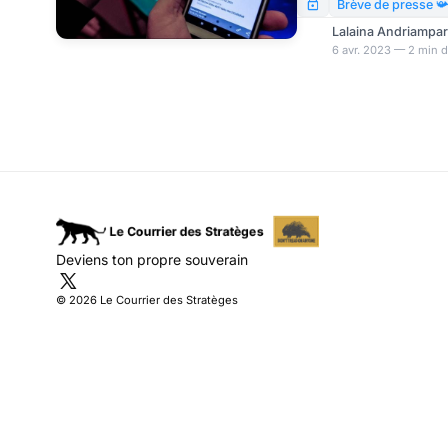
venir aux matchs ? Ou
Brève de presse 
au « QR supporter » : c
Lalaina Andriampa
numérique qui, dès avan
6 avr. 2023 — 2 min d
commencé à ôter aux Ru
Deviens ton propre souverain
© 2026 Le Courrier des Stratèges