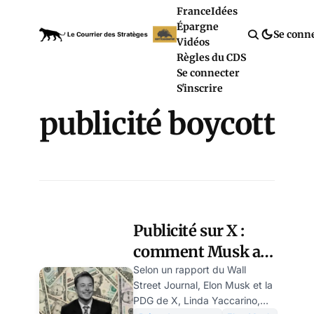
France
Idées
Épargne
Se conn
Vidéos
Règles du CDS
Se connecter
S'inscrire
publicité boycott
Publicité sur X :
comment Musk a
forcé le retour de
Selon un rapport du Wall
Street Journal, Elon Musk et la
ses annonceurs
PDG de X, Linda Yaccarino,