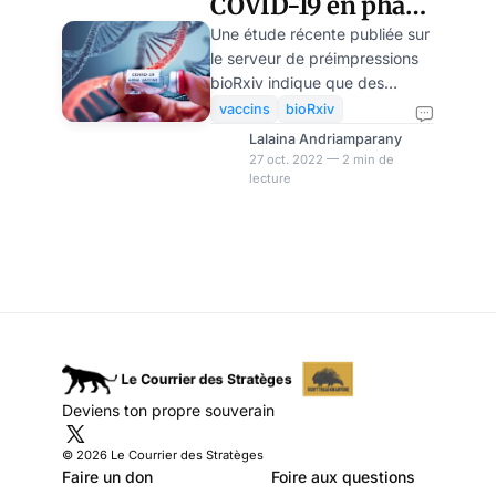
COVID-19 en phase
expérimentale: la
Une étude récente publiée sur
le serveur de préimpressions
recherche tâtonne,
bioRxiv indique que des
bien loin des
chercheurs auraient mis au
vaccins
bioRxiv
point un nouveau vaccin
certitudes des
Lalaina Andriamparany
contre le Covid-19. Il est
27 oct. 2022 — 2 min de
gouvernants
lecture
intéressant de constater que,
dans la littérature médicale, on
reconnaît implicitement
l'échec des vaccins à ARNm
mis précipitamment sur le
marché sous la pression des
gouvernements. Pour justifier
les injections Covid, les
autorités sanitaires avancent
systématiquement le fameux «
Deviens ton propre souverain
rapport bénéfice-risque ». Big
pharma et nos dirigeant
© 2026 Le Courrier des Stratèges
Faire un don
Foire aux questions