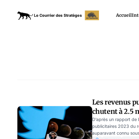
Accueil
Int
Les revenus pu
chutent à 2.5 m
selon un rappo
D’après un rapport de 
publicitaires 2023 du 
auparavant connu sous 