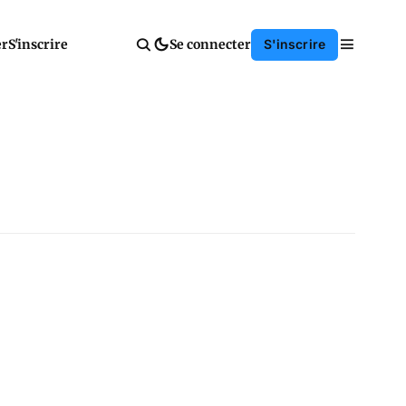
er
S'inscrire
Se connecter
S'inscrire