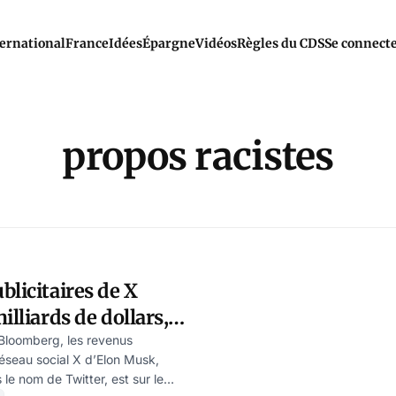
ernational
France
Idées
Épargne
Vidéos
Règles du CDS
Se connect
propos racistes
blicitaires de X
illiards de dollars,
rt
Bloomberg, les revenus
réseau social X d’Elon Musk,
le nom de Twitter, est sur le