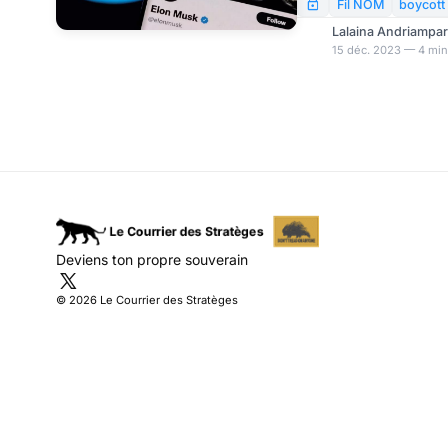
point de générer enviro
Fil NOM
boycott
revenus publicitaires 
Lalaina Andriampa
significative par rapp
15 déc. 2023 — 4 min
grands annonceurs co
Disney ont en effet déc
lorsque le propriétaire
opinions antisémites sur
Deviens ton propre souverain
© 2026 Le Courrier des Stratèges