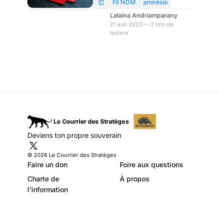
été confrontées au stress, à la
Fil NOM
amnésie
solitude, à la peur de la
Lalaina Andriamparany
maladie, à l’ anxiété…
21 juin 2023 — 2 min de
lecture
Pourtant, selon une enquête
menée par la société d’études
de marché Prolific – partagée
avec le Financial Times – les
souvenirs de cette période
sont flous et peu précis. Selon
cette étude, certains d’entre
nous ont du mal à se souvenir
de l’expérience vécue.
Deviens ton propre souverain
© 2026 Le Courrier des Stratèges
Faire un don
Foire aux questions
Charte de
À propos
l’information