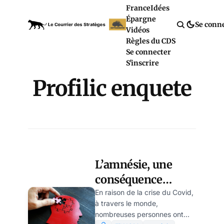
France
Idées
Épargne
Se conn
Vidéos
Règles du CDS
Se connecter
S'inscrire
Profilic enquete
L’amnésie, une
conséquence
psychologique du
En raison de la crise du Covid,
à travers le monde,
confinement
nombreuses personnes ont