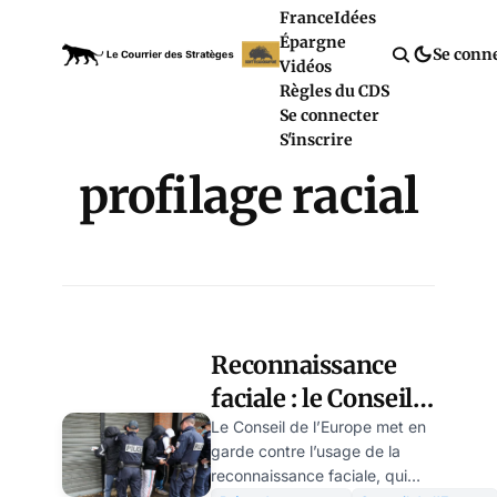
France
Idées
Épargne
Se conn
Vidéos
Règles du CDS
Se connecter
S'inscrire
profilage racial
Reconnaissance
faciale : le Conseil
de l’Europe
Le Conseil de l’Europe met en
garde contre l’usage de la
dénonce un risque
reconnaissance faciale, qui