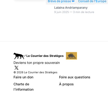
de profilage racial
pourrait renforcer les
Brève de presse 📯
Conseil de l’Europe
pratiques de profilage racial
Lalaina Andriamparany
déjà préoccupantes en
9 juin 2025 — 3 min de lecture
Europe. Dans son dernier
rapport, la Commission
européenne contre le racisme
et l’intolérance (ECRI) appelle
les États membres à agir
rapidement. Malgré des
législations censées protéger
contre les discriminations, la
technologie de profilage racial
Deviens ton propre souverain
reste un fléau dans plusieurs
pays européens. Le Conseil de
© 2026 Le Courrier des Stratèges
l’Europe, par la voix de l’EC
Faire un don
Foire aux questions
Charte de
À propos
l’information