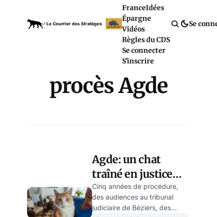
France
Idées
Épargne
Se conn
Vidéos
Règles du CDS
Se connecter
S'inscrire
procès Agde
Agde: un chat
traîné en justice
parce qu’il saute
Cinq années de procédure,
des audiences au tribunal
une clôture
judiciaire de Béziers, des