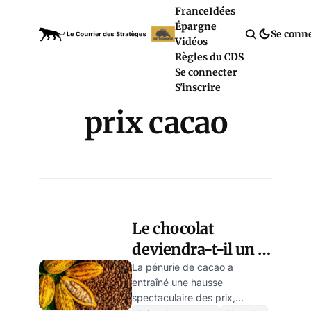
France
Idées
Épargne
Se conn
Vidéos
Règles du CDS
Se connecter
S'inscrire
prix cacao
Le chocolat
deviendra-t-il un
luxe réservé à une
La pénurie de cacao a
entraîné une hausse
élite ?
spectaculaire des prix,