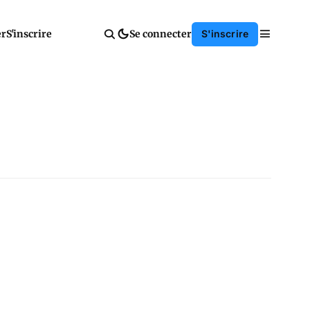
er
S'inscrire
Se connecter
S'inscrire