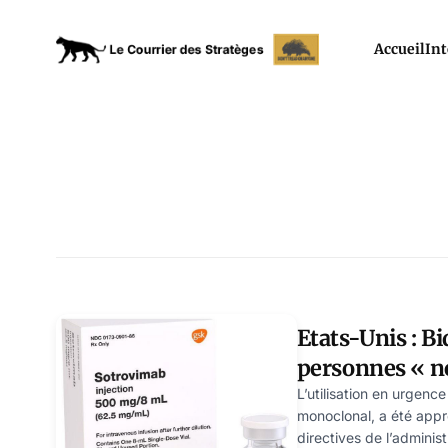
Accueil
Int
Etats-Unis : Bi
personnes « n
l’administrati
L’utilisation en urgenc
monoclonal, a été appr
COVID
directives de l’administ