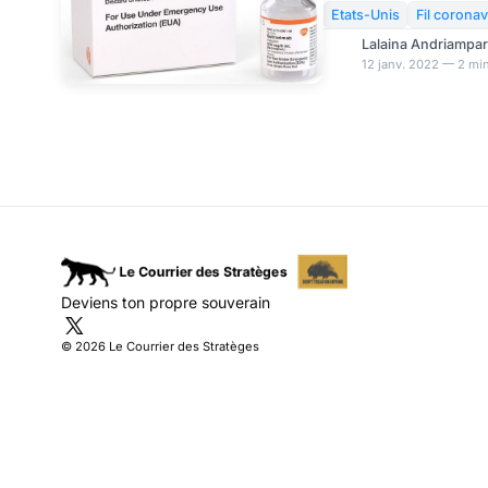
traitements se fait sel
Etats-Unis
Fil coronav
facteurs médicaux. Da
Lalaina Andriampa
York et l’Utah, la race 
12 janv. 2022 — 2 min
des critères d’éligibilit
conditions sur la distrib
FDA a approuvé l’utilisa
Sotrovimab po
Deviens ton propre souverain
© 2026 Le Courrier des Stratèges