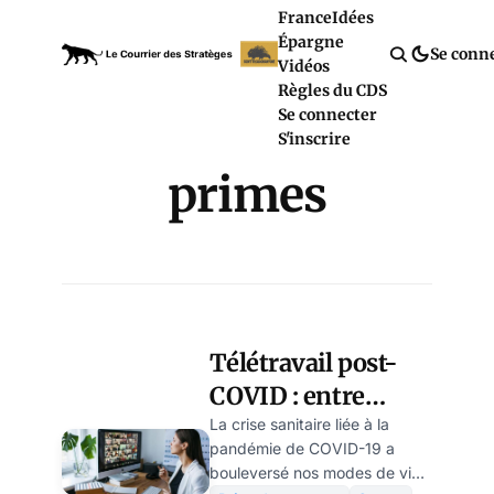
France
Idées
Épargne
Se conn
Vidéos
Règles du CDS
Se connecter
S'inscrire
primes
Télétravail post-
COVID : entre
flexibilité et retour
La crise sanitaire liée à la
pandémie de COVID-19 a
forcé au bureau,
bouleversé nos modes de vie,