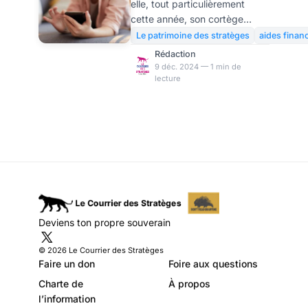
elle, tout particulièrement
vos enfants dans la
cette année, son cortège
tempête qui
d’incertitudes quant aux
Le patrimoine des stratèges
aides finan
nouvelles mesures de la loi de
vient.Dossier N°57
Rédaction
finances 2025 : tout a été fait,
9 déc. 2024 — 1 min de
lecture
défait, refait, puis redéfait et
l’on ne sait finalement rien des
changements fiscaux qui
seront en vigueur l’an
prochain, ni même s’il y en
aura, puisque le recours à la «
Loi spéciale » dupliquant
bêtement et simplement le
budget 2024 suite à la
censure du Gouvernement
Deviens ton propre souverain
Barnier pourrait empêcher le «
shutdown » à la française
© 2026 Le Courrier des Stratèges
Faire un don
Foire aux questions
Charte de
À propos
l’information