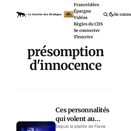
France
Idées
Épargne
Se conn
Vidéos
Règles du CDS
Se connecter
S'inscrire
présomption
d'innocence
Ces personnalités
qui volent au
secours de Patrick
Depuis la plainte de Flavie