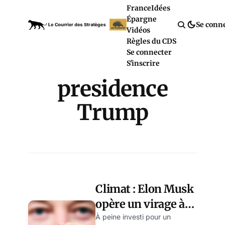
France
Idées
Épargne
Se conn
Vidéos
Règles du CDS
Se connecter
S'inscrire
presidence
Trump
Climat : Elon Musk
opère un virage à
180°
À peine investi pour un