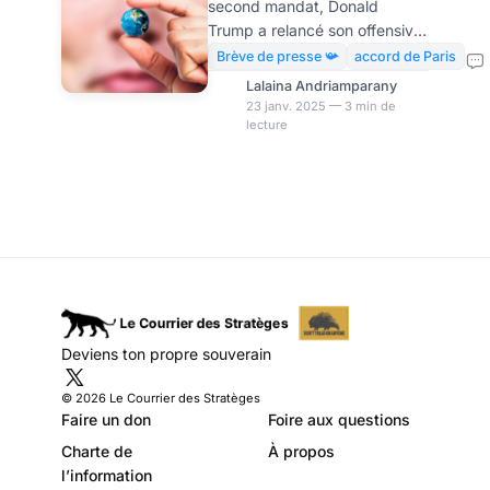
second mandat, Donald
Trump a relancé son offensive
contre l’Accord de Paris. En
Brève de presse 📯
accord de Paris
signant, dès son premier jour à
Lalaina Andriamparany
la Maison-Blanche, un décret
23 janv. 2025 — 3 min de
lecture
actant le retrait des États-Unis
de cet accord mondial, il
réitère une politique
environnementale décriée.
Pour les observateurs, Elon
Musk, PDG de Tesla, qui
autrefois était fervent
défenseur de l’environnement,
semble aujourd’hui avoir
perdu de vue ses propres
Deviens ton propre souverain
convictions. Le décret signé
par Trump le 20 janvier
© 2026 Le Courrier des Stratèges
marque un nouvel
Faire un don
Foire aux questions
Charte de
À propos
l’information